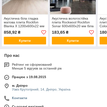
Акустична біла гладка
Акустична вологостійка
Акус
матова плита Rockfon
плита Rockwool Rockfon
плит
Blanka X 1200x600x22 мм
Sonar 600x600x20 мм біла
Colo
із прихованою системою
сіра
858,92
183,65
180
₴
₴
Купити
Купити
Про нас
Рейтинг не сформований
Менше 5 відгуків за останній рік
Працює з 19.08.2015
м. Дніпро
Узвіз Крутогірний, 14, Дніпро, Україна
Контакти
Сьогодні вихідний