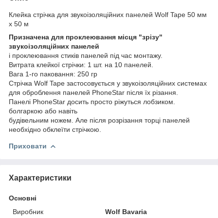
Клейка стрічка для звукоізоляційних панелей Wolf Tape 50 мм
х 50 м
Призначена для проклеювання місця "зрізу"
звукоізоляційних панелей
і проклеювання стиків панелей під час монтажу.
Витрата клейкої стрічки: 1 шт. на 10 панелей.
Вага 1-го паковання: 250 гр
Стрічка Wolf Tape застосовується у звукоізоляційних системах
для оброблення панелей PhoneStar після їх різання.
Панелі PhoneStar досить просто ріжуться лобзиком.
болгаркою або навіть
будівельним ножем. Але після розрізання торці панелей
необхідно обклеїти стрічкою.
Приховати
Характеристики
Основні
Виробник
Wolf Bavaria