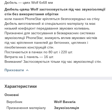
Дюбель — цвях Wolf 6x68 мм
Дюбель-цвяш Wolf застосовується під час звукоізоляції
стін без використання обрітки
коли панелі PhoneStar кріпляться безпосередньо на стіну.
Дюбель виготовлений зі спеціального матеріалу та має
низький коефіцієнт передавання звукових коливань.
Призначені для застосування в безкаркасних системах
звукоізоляції PhoneStar, знижують вплив звукових містків
під час кріплення панелей до бетонних, цегляних і
пінобетинних конструкцій стін.
Постачаються в пачках по 80 шт. і 220 шт.
Витрата на 1 панель — 16 шт.
Внимание! Застосовуються тільки під час звукоізоляції стін.
Приховати
Характеристики
Основні
Виробник
Wolf Bavaria
Призначення матеріалу
Звукоізоляція