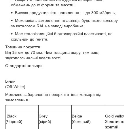
обмежень до їх форми та висоти;
Висока продуктивність напилення — до 300 м2/день;
Можливість замовлення пластівців будь-якого кольору
за каталогом RAL на заводі виробника;
Має теплоізоляційні й антикорозійні властивості, не
схильний до гниття.
Товщина покриття
Від 15 мм до 70 мм. Чим товщина шару, тим вищі
звукопоглинальні властивості.
Стандартні кольори
Білий
(Off-White)
Можливе забарвлення поверхні в інші кольори під
замовлення.
Black
Grey
Beige
Gold yellow
(Чорний)
(сірий)
(бежевий)
Золотисто-
жовтий