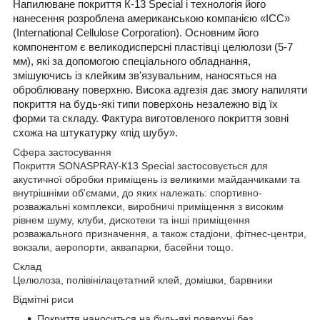
Напилюване покриття К-13 Special і технологія його
нанесення розроблена американською компанією «ICC»
(International Cellulose Corporation). Основним його
компонентом є великодисперсні пластівці целюлози (5-7
мм), які за допомогою спеціального обладнання,
змішуючись із клейким зв'язувальним, наносяться на
оброблювану поверхню. Висока адгезія дає змогу напиляти
покриття на будь-які типи поверхонь незалежно від їх
форми та складу. Фактура виготовленого покриття зовні
схожа на штукатурку «під шубу».
Сфера застосування
Покриття SONASPRAY-К13 Special застосовується для
акустичної обробки приміщень із великими майданчиками та
внутрішніми об'ємами, до яких належать: спортивно-
розважальні комплекси, виробничі приміщення з високим
рівнем шуму, клуби, дискотеки та інші приміщення
розважального призначення, а також стадіони, фітнес-центри,
вокзали, аеропорти, аквапарки, басейни тощо.
Склад
Целюлоза, полівінілацетатний клей, домішки, барвники
Відмітні риси
Покриття наноситься на будь-які поверхні без