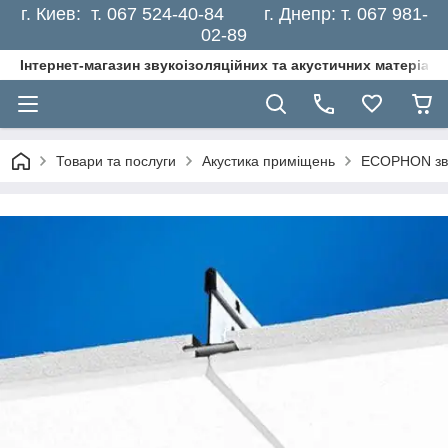
г. Киев: т. 067 524-40-84 г. Днепр: т. 067 981-
02-89
Інтернет-магазин звукоізоляційних та акустичних матеріалі
Товари та послуги
Акустика приміщень
ECOPHON зву