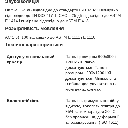
Звукоізоляція
Dn,f,w = 24 дБ відповідно до стандарту ISO 140-9 і виміряно
відповідно до EN ISO 717-1. CAC = 25 дБ відповідно до ASTM
E 1414 і виміряно відповідно до ASTM E 413.
Розбірливість мовлення
AC(1.5)=180 відповідно до ASTM E 1111 і E 1110.
Технічні характеристики
Доступ у міжстельовий
Панелі розміром 600x600 і
простір
1200x600 легко
демонтуються. Панелі
розміром 1200x1200 і XL
демонтуються. Мінімальна
глибина доступу вказана на
монтажних схемах.
Вологостійкість
Панелі витримують постійну
відносну вологість повітря до
95% за температури 30 °C
без провисання, деформації
та розшарування (ISO 4611).