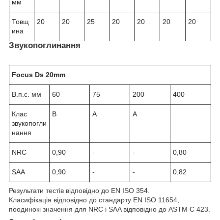
мм
Товщ
20
20
25
20
20
20
20
ина
Звукопоглинання
Focus Ds 20mm
В.п.с. мм
60
75
200
400
Клас
B
A
A
звукопогли
нання
NRC
0,90
-
-
0,80
SAA
0,90
-
-
0,82
Результати тестів відповідно до EN ISO 354.
Класифікація відповідно до стандарту EN ISO 11654,
поодинокі значення для NRC і SAA відповідно до ASTM C 423.