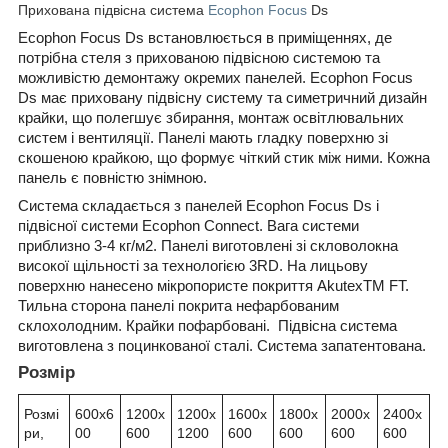
Прихована підвісна система
Ecophon Focus
Ds
Ecophon Focus Ds встановлюється в приміщеннях, де
потрібна стеля з прихованою підвісною системою та
можливістю демонтажу окремих панелей. Ecophon Focus
Ds має приховану підвісну систему та симетричний дизайн
крайки, що полегшує збирання, монтаж освітлювальних
систем і вентиляції. Панелі мають гладку поверхню зі
скошеною крайкою, що формує чіткий стик між ними. Кожна
панель є повністю знімною.
Система складається з панелей Ecophon Focus Ds і
підвісної системи Ecophon Connect. Вага системи
приблизно 3-4 кг/м2. Панелі виготовлені зі скловолокна
високої щільності за технологією 3RD. На лицьову
поверхню нанесено мікропористе покриття AkutexTM FT.
Тильна сторона панелі покрита нефарбованим
склохолодним. Крайки пофарбовані. Підвісна система
виготовлена з поцинкованої сталі. Система запатентована.
Розмір
Розмі
600x6
1200x
1200x
1600x
1800x
2000x
2400x
ри,
00
600
1200
600
600
600
600