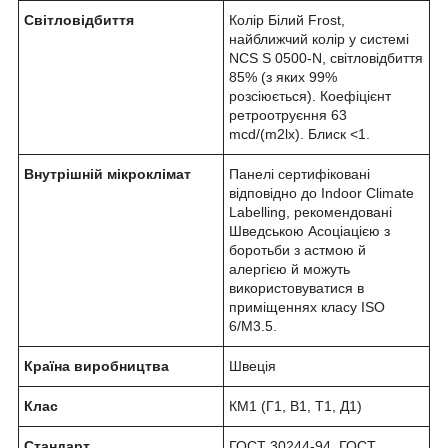
Світловідбиття
Колір Білий Frost,
найближчий колір у системі
NCS S 0500-N, світловідбиття
85% (з яких 99%
розсіюється). Коефіцієнт
ретроотруєння 63
mcd/(m2lx). Блиск <1.
Внутрішній мікроклімат
Панелі сертифіковані
відповідно до Indoor Climate
Labelling, рекомендовані
Шведською Асоціацією з
боротьби з астмою й
алергією й можуть
використовуватися в
приміщеннях класу ISO
6/M3.5.
Країна виробництва
Швеція
Клас
КМ1 (Г1, В1, Т1, Д1)
Стандарт
ГОСТ 30244-94, ГОСТ