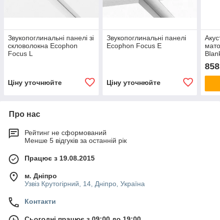
Звукопоглинальні панелі зі
Звукопоглинальні панелі
Акус
скловолокна Ecophon
Ecophon Focus E
мато
Focus L
Blan
із п
858
Ціну уточнюйте
Ціну уточнюйте
Про нас
Рейтинг не сформований
Менше 5 відгуків за останній рік
Працює з 19.08.2015
м. Дніпро
Узвіз Крутогірний, 14, Дніпро, Україна
Контакти
Сьогодні працює з 09:00 до 19:00