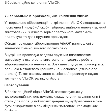
Віброізоляційне кріплення VibrOK
Універсальне віброізоляційне кріплення VibrOK
Універсальне віброізоляційне кріплення VibrOK складається з
посиленої П-подібної скоби, віброізоляційного елемента, який
виготовлений із м'якого термопластичного матеріалу-
пластикута та двох пружних прокладок.
Обидві прокладки віброкріплення VibrOK виготовлені з
впіненого хімічно зшитого поліетилену.
Внутрішня прокладка завдяки пружним властивостям
матеріалу, з якого вона виготовлена, підсилює роботу
віброізоляційного елемента. Зовнішня слугує як ізолятор між
полицею металевого кронштейна й основою (стіною або
стелею).Також застосування зовнішньої прокладки надає
кріпленню VibrOK велику стійкість.
Застосування
Віброізоляційний підвіс VibrOK застосовується у
звукоізоляційних конструкціях каркасного личкування стін і
стель для ізоляції побутових джерел шуму.Креплення може
бути використане в приміщеннях житлових і громадських
будівель.