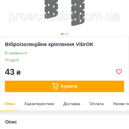
Віброізоляційне кріплення VibrOK
В наявності
Роздріб
43
₴
Купити
Опис
Характеристики
Доставка
Оплата
Умови п
Опис