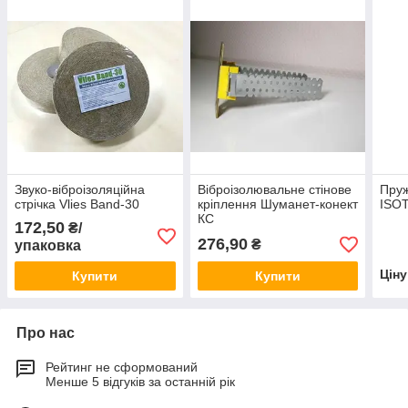
Звуко-віброізоляційна
Віброізолювальне стінове
Пруж
стрічка Vlies Band-30
кріплення Шуманет-конект
ISO
КС
172,50
₴/
276,90
₴
упаковка
Цін
Купити
Купити
Про нас
Рейтинг не сформований
Менше 5 відгуків за останній рік