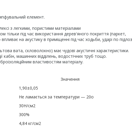
демпфувальний елемент.
плексі з легкими, пористими матеріалами
ном тільки під час використання дерев'яного покриття (паркет,
впливає на акустику в приміщенні під час ходьби, ударі по підлоз
ьтова вата, скловолокно) має чудові акустичні характеристики.
ї кабін, машинних відділень, водостічних труб тощо.
віброізоляційним властивостям матеріалу.
Значення
1,90±0,05
Не ламається за температури — 20o
30Н/см
2
300%
4,84 кг/см
2