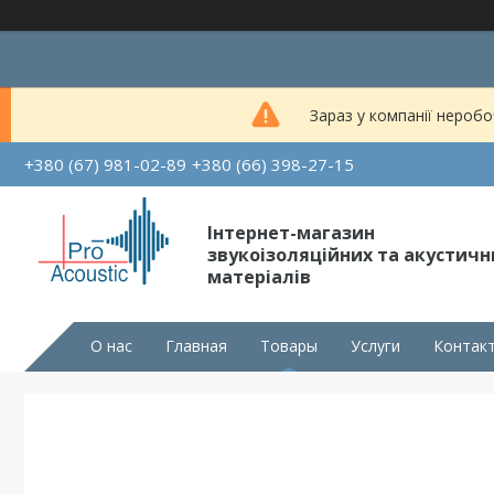
Зараз у компанії неробо
+380 (67) 981-02-89
+380 (66) 398-27-15
Інтернет-магазин
звукоізоляційних та акустичн
матеріалів
О нас
Главная
Товары
Услуги
Контак