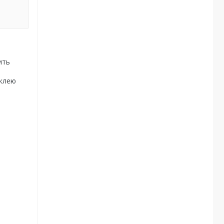
ить
 клею