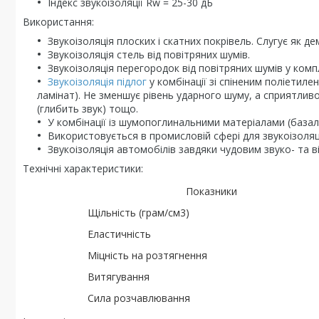
Індекс звукоізоляції Rw = 25-30 дБ
Використання:
Звукоізоляція плоских і скатних покрівель. Слугує як 
Звукоізоляція стель від повітряних шумів.
Звукоізоляція перегородок від повітряних шумів у ком
Звукоізоляція підлог
у комбінації зі спіненим поліетиле
ламінат). Не зменшує рівень ударного шуму, а сприятливо 
(глибить звук) тощо.
У комбінації із шумопоглинальними матеріалами (базал
Використовується в промисловій сфері для звукоізоляці
Звукоізоляція автомобілів завдяки чудовим звуко- та 
Технічні характеристики:
Показники
Щільність (грам/см
3
)
Еластичність
Міцність на розтягнення
Витягування
Сила розчавлювання