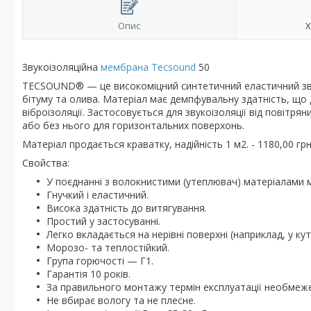
Опис
Х
Звукоізоляційна
мембрана Tecsound
50
TECSOUND® — це високоміцний синтетичний еластичний звуко
бітуму та олива. Матеріал має демпфувальну здатність, що д
віброізоляції. Застосовується для звукоізоляції від повітр
або без нього для горизонтальних поверхонь.
Матеріал продається краватку, надійність 1 м2. - 1180,00 грн,
Свойства:
У поєднанні з волокнистими (утеплювач) матеріалами ма
Гнучкий і еластичний.
Висока здатність до витягування.
Простий у застосуванні.
Легко вкладається на нерівні поверхні (наприклад, у кут
Морозо- та теплостійкий.
Група горючості — Г1.
Гарантія 10 років.
За правильного монтажу термін експлуатації необмеж
Не вбирає вологу та не плесне.