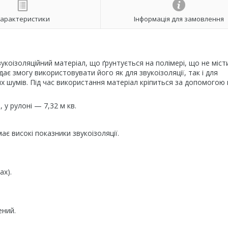
арактеристики
Інформація для замовлення
ізоляційний матеріал, що ґрунтується на полімері, що не міст
ає змогу використовувати його як для звукоізоляції, так і для
яних шумів. Під час використання матеріал кріпиться за допомогою
 у рулоні — 7,32 м кв.
є високі показники звукоізоляції.
ах).
ений.