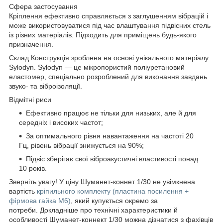
Сфера застосування
Кріплення ефективно справляється з заглушенням вібрацій і
може використовуватися під час влаштування підвісних стель
із різних матеріалів. Підходить для приміщень будь-якого
призначення.
Склад
Конструкція зроблена на основі унікального матеріалу
Sylodyn. Sylodyn — це мікропористий поліуретановий
еластомер, спеціально розроблений для виконання завдань
звуко- та віброізоляції.
Відмітні риси
Ефективно працює не тільки для низьких, але й для
середніх і високих частот;
За оптимального рівня навантаження на частоті 20
Гц, рівень вібрації знижується на 90%;
Підвіс зберігає свої віброакустичні властивості понад
10 років.
Зверніть увагу! У ціну Шуманет-коннет 1/30 не увімкнена
вартість
кріпильного комплекту (пластина посилення +
фірмова гайка М6)
, який купується окремо за
потреби.
Докладніше про технічні характеристики й
особливості Шуманет-коннект 1/30 можна дізнатися з фахівців