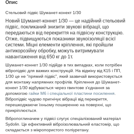
Опис
Стельовий підвіс Шуманет-конект 1/30
Новий Шуманет-коннет 1/30 — це надійний стельовий
підвіс, покликаний знизити звукові вібрації, що
передаються від перекриття на підвісну конструкцію.
Отже, підвищуються показники звукоізоляції всієї
системи. Міцні елементи кріплення, які пройшли
антикорозійну обробку, можуть витримувати
навантаження від 650 кг до 1т.
Шуманет-коннет 1/30 підійде в тих випадках, коли потрібен
вібропідвіс для важких конструкцій. На відміну від К15 і ПП,
1/30 це не "прямий підвіс", який зазвичай використовується
для монтажу напрямних профілів. Кріплення до Шуманет-
конект 1/30 відбувається через гвинтове з'єднання за
допомогою
гайки М6 і спеціальної пластини посилення
.
Вібропідвіс чудово пригнічує вібрації від перекриття,
перешкоджаючи їхньому поширенню на поверхні, що
прикріплюється.
Вібропоглиначем у підвісі слугує спеціалізований матеріал
Sydolin. Це ефективний віброізолювальний еластомір, що
складається з мікропористого поліуретану.