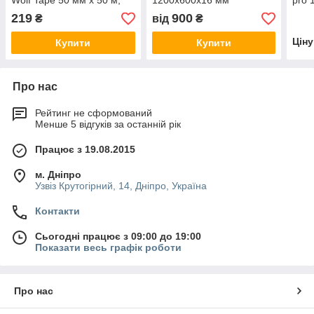
Wolf Tape 50 мм х 50 м,
1200х600х16 мм
pro
219
900
₴
від
₴
Цін
Купити
Купити
Про нас
Рейтинг не сформований
Менше 5 відгуків за останній рік
Працює з 19.08.2015
м. Дніпро
Узвіз Крутогірний, 14, Дніпро, Україна
Контакти
Сьогодні працює з 09:00 до 19:00
Показати весь графік роботи
Про нас