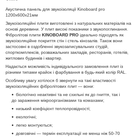
Акустична панель для звукоізоляції Kinoboard pro
1200х600х21мм
Звукоізоляційні плити виготовлені з натуральних матеріалів на
основі деревини. У плит високі показники з звукопоглинання.
Фібролітові плити
KINOBOARD
PRO
ідеально підходять як
звукоізоляційне покриття стін і стель кінозалів. Також вони
застосовні в оздобленні звукозаписувальних студій,
спорткомплексів, розважальних закладів, ресторанів, готелів,
житлових будинків і квартир.
Надається можливість індивідуального замовлення плит із
різними типами крайок і фарбування в будь-який колір RAL.
Особливу увагу хотілося б звернути на такі властивості
звукоізоляційних фібролітових плит — вони:
біологічно неактивні та не схильні як до гниття, так і
до зараження мікроорганізмами та комахами;
низький коефіцієнт теплопровідності;
екологічні;
легко монтуються;
довговічні — термін експлуатації не менш ніж 50-70