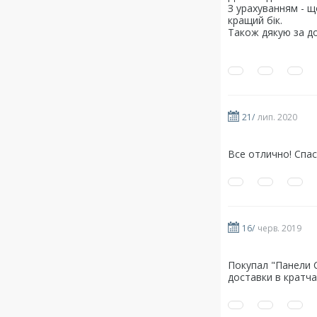
З урахуванням - щ
кращий бік.
Також дякую за до
21/
лип. 2020
Все отлично! Спас
16/
черв. 2019
Покупал "Панели 
доставки в кратч