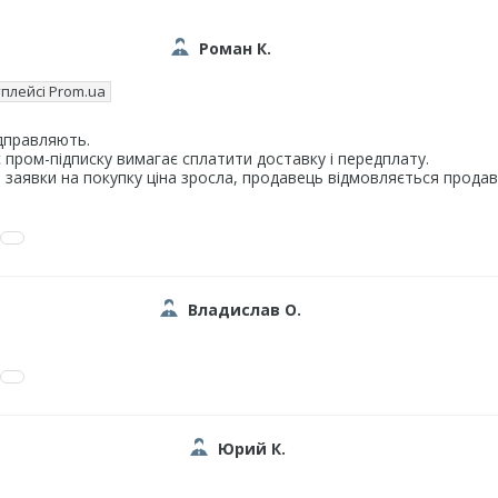
Роман К.
плейсі Prom.ua
дправляють.
 пром-підписку вимагає сплатити доставку і передплату.
заявки на покупку ціна зросла, продавець відмовляється продав
Владислав О.
Юрий К.