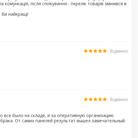
 комункація, після спілкування - перелік товарів змінився в
 Ви найкращі!
Відмінно
Відмінно
о все было на складе, и за оперативную организацию
 брака. От самих панелей результат вышел замечательный.