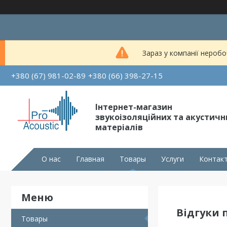
Зараз у компанії неробо
+380 (67) 981-02-89
+380 (66) 398-27-15
Інтернет-магазин
звукоізоляційних та акустичн
матеріалів
О нас
Главная
Товары
Услуги
Контак
Відгуки 
Товары