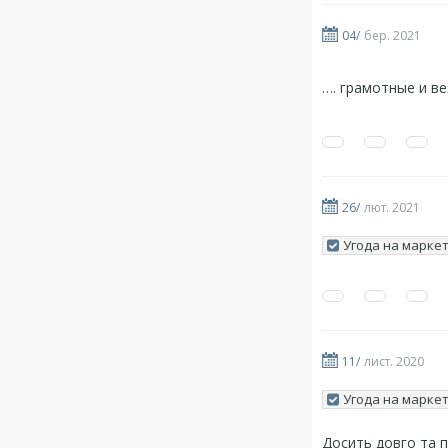
04/
бер. 2021
…. грамотные и ве
26/
лют. 2021
Угода на маркет
11/
лист. 2020
Угода на маркет
Досить довго та пр