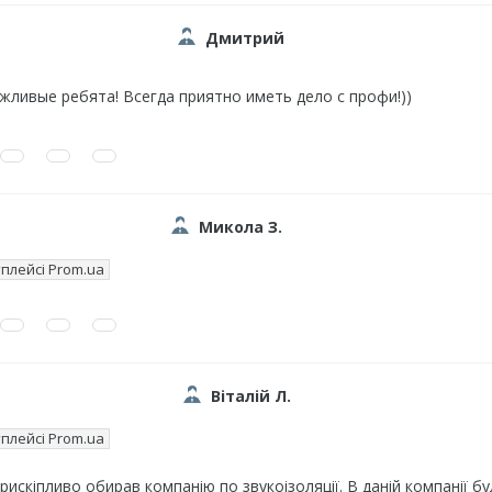
Дмитрий
жливые ребята! Всегда приятно иметь дело с профи!))
Микола З.
плейсі Prom.ua
Віталій Л.
плейсі Prom.ua
искіпливо обирав компанію по звукоізоляції. В даній компанії бул